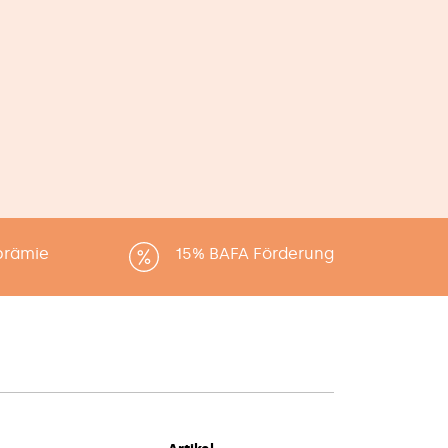
Fakro Dachfenster
Velux Dachfenster
Roto Dachfenster